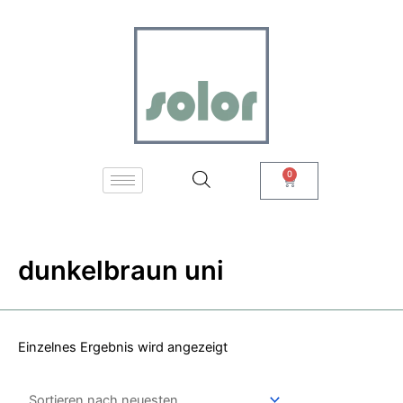
Zum
Inhalt
springen
0
Warenkorb
dunkelbraun uni
Einzelnes Ergebnis wird angezeigt