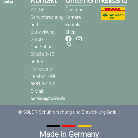
Kontakt
Unternehmen
Versand
SOLOR
Über uns
Schuhforschung
Karriere
und
Kontakt
Entwicklung
Shop
F
W
I
GmbH
a
h
n
Carl-Schurz-
c
a
s
Straße 9-15
e
t
t
66953
b
s
a
o
a
g
Pirmasens
o
p
r
Telefon:
+49
k
p
a
6331 2714-0
m
E-Mail:
service@solor.de
© SOLOR Schuhforschung und Entwicklung GmbH
Made in Germany