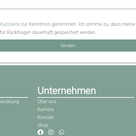
hutzseite
zur Kenntnnis genommen. Ich stimme zu, dass meine
ür Rückfragen dauerhaft gespeichert werden.
Senden
Unternehmen
wicklung
Über uns
Karriere
Kontakt
Shop
F
I
W