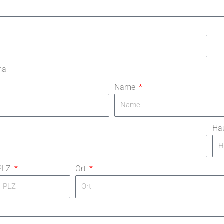
ma
Name
Ha
PLZ
Ort