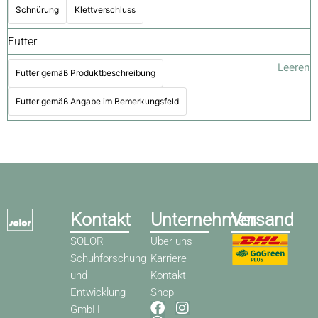
Schnürung
Klettverschluss
Futter
Leeren
Futter gemäß Produktbeschreibung
Futter gemäß Angabe im Bemerkungsfeld
Kontakt
Unternehmen
Versand
SOLOR
Über uns
Schuhforschung
Karriere
und
Kontakt
Entwicklung
Shop
F
W
I
GmbH