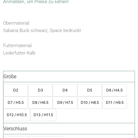
Anmelden, um Preise zu sehen!
Obermaterial:
Sabana Buck schwarz, Space bedruckt
Futtermaterial:
Lederfutter Kalb
Größe
D2
D3
D4
D5
D6 / H4.5
D7 / H5.5
D8 / H6.5
D9 / H7.5
D10 / H8.5
D11 / H9.5
D12 / H10.5
D13 / H11.5
Verschluss