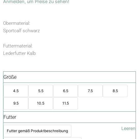
Anmelden, um Preise zu sehen!
Obermaterial:
Sportcalf schwarz
Futtermaterial:
Lederfutter Kalb
Größe
4.5
5.5
6.5
7.5
8.5
9.5
10.5
11.5
Futter
Leeren
Futter gemäß Produktbeschreibung