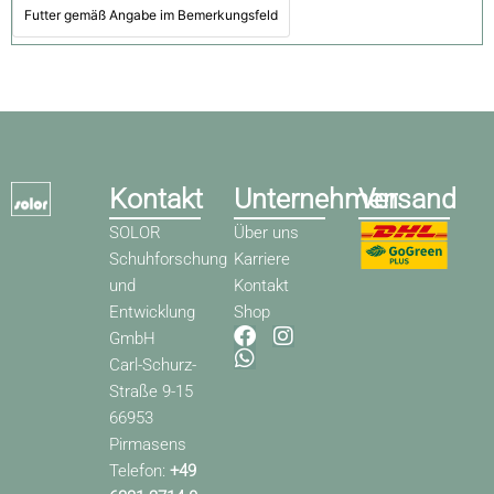
Futter gemäß Angabe im Bemerkungsfeld
Kontakt
Unternehmen
Versand
SOLOR
Über uns
Schuhforschung
Karriere
und
Kontakt
Entwicklung
Shop
F
W
I
GmbH
a
h
n
Carl-Schurz-
c
a
s
Straße 9-15
e
t
t
66953
b
s
a
o
a
g
Pirmasens
o
p
r
Telefon:
+49
k
p
a