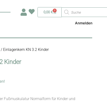
Products
0
Warenkorb
0,00
€
search
Anmelden
/ Einlagenkern KN 3.2 Kinder
2 Kinder
en!
der Fußmuskulatur Normalform für Kinder und