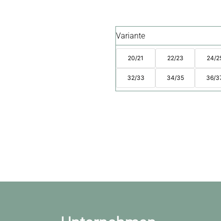
Variante
20/21
22/23
24/2
32/33
34/35
36/3