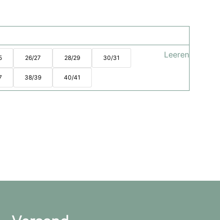
Leeren
5
26/27
28/29
30/31
7
38/39
40/41