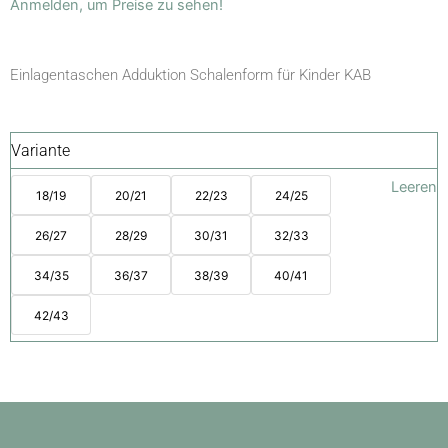
Anmelden, um Preise zu sehen!
Einlagentaschen Adduktion Schalenform für Kinder KAB
Variante
Leeren
18/19
20/21
22/23
24/25
26/27
28/29
30/31
32/33
34/35
36/37
38/39
40/41
42/43