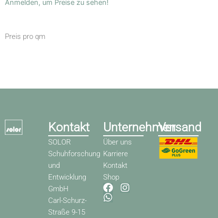
Anmelden, um Preise zu sehen!
Preis pro qm
Kontakt
Unternehmen
Versand
SOLOR
Über uns
Schuhforschung
Karriere
und
Kontakt
Entwicklung
Shop
F
W
I
GmbH
a
h
n
Carl-Schurz-
c
a
s
Straße 9-15
e
t
t