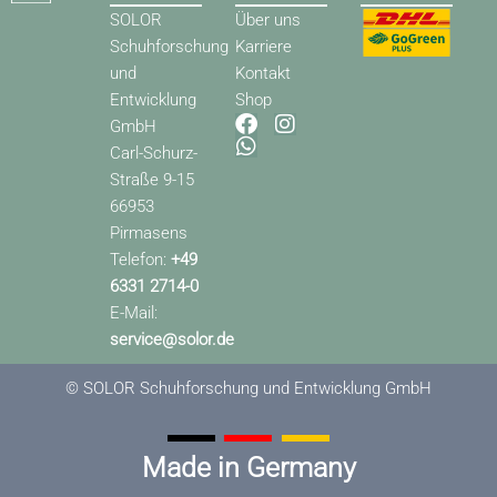
SOLOR
Über uns
Schuhforschung
Karriere
und
Kontakt
Entwicklung
Shop
F
W
I
GmbH
a
h
n
Carl-Schurz-
c
a
s
Straße 9-15
e
t
t
66953
b
s
a
o
a
g
Pirmasens
o
p
r
Telefon:
+49
k
p
a
6331 2714-0
m
E-Mail:
service@solor.de
© SOLOR Schuhforschung und Entwicklung GmbH
Made in Germany