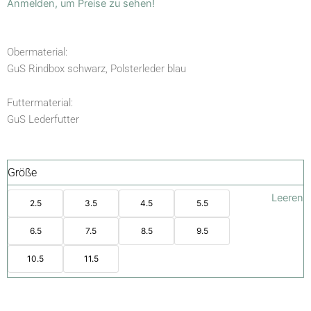
Anmelden, um Preise zu sehen!
Obermaterial:
GuS Rindbox schwarz, Polsterleder blau
Futtermaterial:
GuS Lederfutter
Größe
Leeren
2.5
3.5
4.5
5.5
6.5
7.5
8.5
9.5
10.5
11.5