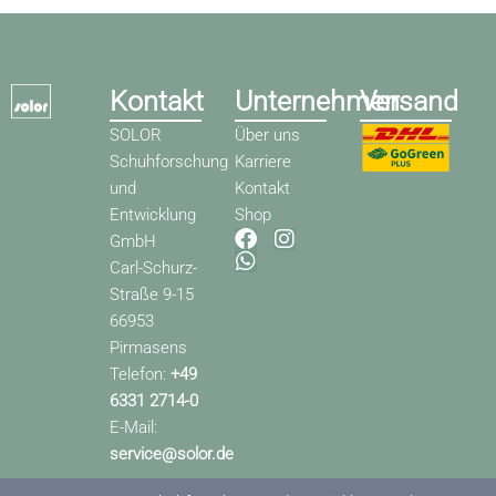
Kontakt
Unternehmen
Versand
SOLOR
Über uns
Schuhforschung
Karriere
und
Kontakt
Entwicklung
Shop
F
W
I
GmbH
a
h
n
Carl-Schurz-
c
a
s
Straße 9-15
e
t
t
66953
b
s
a
o
a
g
Pirmasens
o
p
r
Telefon:
+49
k
p
a
6331 2714-0
m
E-Mail:
service@solor.de