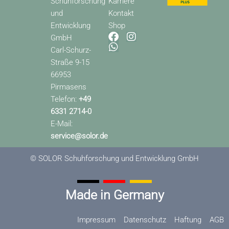
Schuhforschung
Karriere
und
Kontakt
Entwicklung
Shop
F
W
I
GmbH
a
h
n
Carl-Schurz-
c
a
s
Straße 9-15
e
t
t
66953
b
s
a
o
a
g
Pirmasens
o
p
r
Telefon:
+49
k
p
a
6331 2714-0
m
E-Mail:
service@solor.de
© SOLOR Schuhforschung und Entwicklung GmbH
Made in Germany
Impressum
Datenschutz
Haftung
AGB