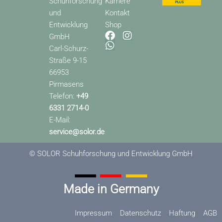
Schuhforschung
Karriere
und
Kontakt
Entwicklung
Shop
F
W
I
GmbH
a
h
n
Carl-Schurz-
c
a
s
Straße 9-15
e
t
t
66953
b
s
a
o
a
g
Pirmasens
o
p
r
Telefon:
+49
k
p
a
6331 2714-0
m
E-Mail:
service@solor.de
© SOLOR Schuhforschung und Entwicklung GmbH
Made in Germany
Impressum
Datenschutz
Haftung
AGB