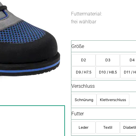
Futtermaterial:
frei wählbar
Größe
D2
D3
D4
D9 / H7.5
D10 / H8.5
D11 / H
Verschluss
Schnürung
Klettverschluss
Futter
Leder
Textil
Diabeti