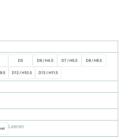
D5
D6 / H4.5
D7 / H5.5
D8 / H6.5
9.5
D12 / H10.5
D13 / H11.5
Leeren
ker