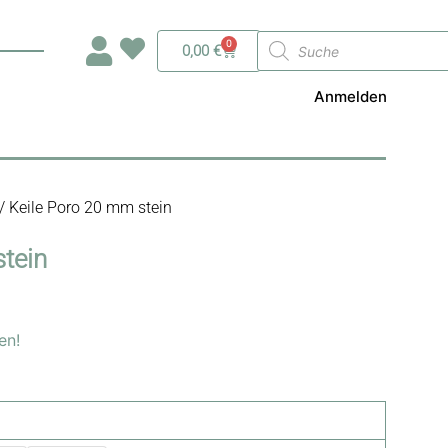
Products
0
Warenkorb
0,00
€
search
Anmelden
/ Keile Poro 20 mm stein
tein
en!