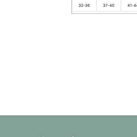
32-36
37-40
41-4