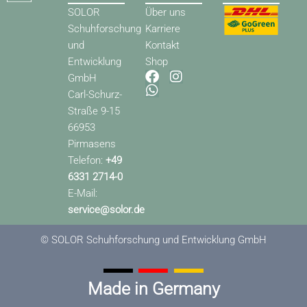
SOLOR
Über uns
Schuhforschung
Karriere
und
Kontakt
Entwicklung
Shop
F
W
I
GmbH
a
h
n
Carl-Schurz-
c
a
s
Straße 9-15
e
t
t
66953
b
s
a
o
a
g
Pirmasens
o
p
r
Telefon:
+49
k
p
a
6331 2714-0
m
E-Mail:
service@solor.de
© SOLOR Schuhforschung und Entwicklung GmbH
Made in Germany