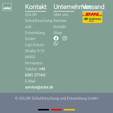
Kontakt
Unternehmen
Versand
SOLOR
Über uns
Schuhforschung
Karriere
und
Kontakt
Entwicklung
Shop
F
W
I
GmbH
a
h
n
Carl-Schurz-
c
a
s
Straße 9-15
e
t
t
66953
b
s
a
o
a
g
Pirmasens
o
p
r
Telefon:
+49
k
p
a
6331 2714-0
m
E-Mail:
service@solor.de
© SOLOR Schuhforschung und Entwicklung GmbH