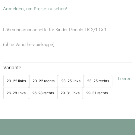
Anmelden, um Preise zu sehen!
Lähmungsmanschette für Kinder Piccolo TK.3/1 Gr.1
(ohne Variotherapiekappe)
Variante
Leeren
20-22 links
20-22 rechts
23-25 links
23-25 rechts
26-28 links
26-28 rechts
29-31 links
29-31 rechts