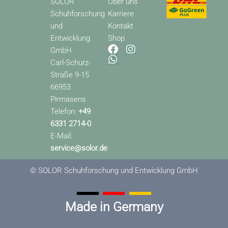
SOLOR
Über uns
Schuhforschung
Karriere
und
Kontakt
Entwicklung
Shop
F
W
I
GmbH
a
h
n
Carl-Schurz-
c
a
s
Straße 9-15
e
t
t
66953
b
s
a
o
a
g
Pirmasens
o
p
r
Telefon:
+49
k
p
a
6331 2714-0
m
E-Mail:
service@solor.de
© SOLOR Schuhforschung und Entwicklung GmbH
Made in Germany