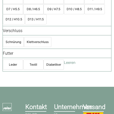
D7 / H5.5
D8 / H6.5
D9 / H7.5
D10 / H8.5
D11 / H9.5
D12 / H10.5
D13 / H11.5
Verschluss
Schnürung
Klettverschluss
Futter
Leeren
Leder
Textil
Diabetiker
Kontakt
Unternehmen
Versand