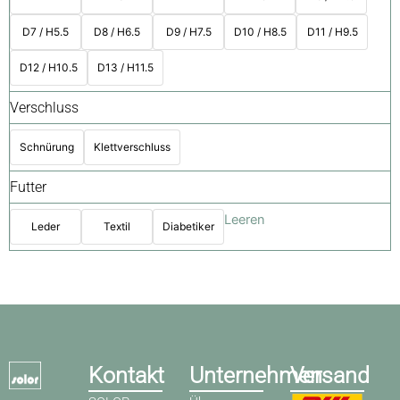
D7 / H5.5
D8 / H6.5
D9 / H7.5
D10 / H8.5
D11 / H9.5
D12 / H10.5
D13 / H11.5
Verschluss
Schnürung
Klettverschluss
Futter
Leeren
Leder
Textil
Diabetiker
Kontakt
Unternehmen
Versand