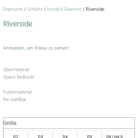
Startseite
/
Schäfte
/
Kombi
/
SeamArt
/ Riverside
Riverside
Anmelden, um Preise zu sehen!
Obermaterial:
Space bedruckt
Futtermaterial:
frei wählbar
Größe
D2
D3
D4
D5
D6 / H4.5