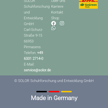
SOLOR
Über uns
Schuhforschung
Karriere
und
Kontakt
Entwicklung
Shop
F
W
I
GmbH
a
h
n
Carl-Schurz-
c
a
s
Straße 9-15
e
t
t
66953
b
s
a
o
a
g
Pirmasens
o
p
r
Telefon:
+49
k
p
a
6331 2714-0
m
E-Mail:
service@solor.de
© SOLOR Schuhforschung und Entwicklung GmbH
Made in Germany