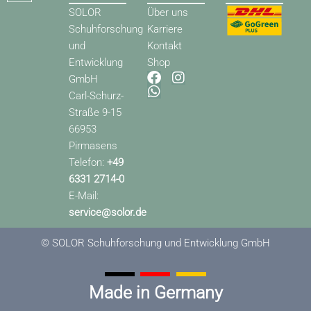
SOLOR
Über uns
Schuhforschung
Karriere
und
Kontakt
Entwicklung
Shop
F
W
I
GmbH
a
h
n
Carl-Schurz-
c
a
s
Straße 9-15
e
t
t
66953
b
s
a
o
a
g
Pirmasens
o
p
r
Telefon:
+49
k
p
a
6331 2714-0
m
E-Mail:
service@solor.de
© SOLOR Schuhforschung und Entwicklung GmbH
Made in Germany