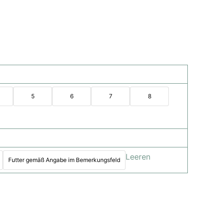
5
6
7
8
Leeren
Futter gemäß Angabe im Bemerkungsfeld