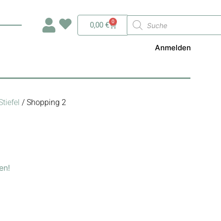
Products
0
Warenkorb
0,00
€
search
Anmelden
Stiefel
/ Shopping 2
en!