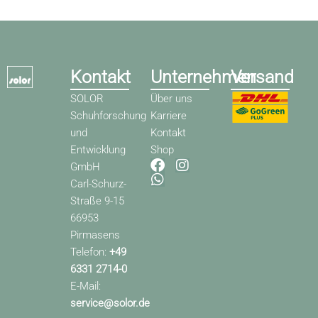
Kontakt
Unternehmen
Versand
SOLOR
Über uns
Schuhforschung
Karriere
und
Kontakt
Entwicklung
Shop
F
W
I
GmbH
a
h
n
Carl-Schurz-
c
a
s
Straße 9-15
e
t
t
66953
b
s
a
o
a
g
Pirmasens
o
p
r
Telefon:
+49
k
p
a
6331 2714-0
m
E-Mail:
service@solor.de