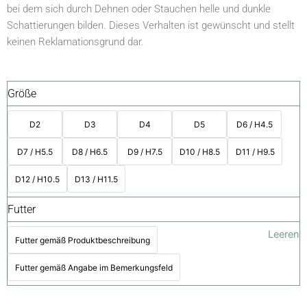
bei dem sich durch Dehnen oder Stauchen helle und dunkle
Schattierungen bilden. Dieses Verhalten ist gewünscht und stellt
keinen Reklamationsgrund dar.
Größe
D2
D3
D4
D5
D6 / H4.5
D7 / H5.5
D8 / H6.5
D9 / H7.5
D10 / H8.5
D11 / H9.5
D12 / H10.5
D13 / H11.5
Futter
Leeren
Futter gemäß Produktbeschreibung
Futter gemäß Angabe im Bemerkungsfeld