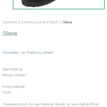
Startseite
/
Schäfte
/
Kombi
/
Stiefel
/ Silexa
Silexa
Anmelden, um Preise zu sehen!
Obermaterial:
Randy schwarz
Futtermaterial:
Textil
Charakteristisch für das Material ‚Randy‘ ist sein PullUp-Effekt,