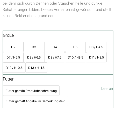
bei dem sich durch Dehnen oder Stauchen helle und dunkle
Schattierungen bilden. Dieses Verhalten ist gewünscht und stellt
keinen Reklamationsgrund dar.
Größe
D2
D3
D4
D5
D6 / H4.5
D7 / H5.5
D8 / H6.5
D9 / H7.5
D10 / H8.5
D11 / H9.5
D12 / H10.5
D13 / H11.5
Futter
Leeren
Futter gemäß Produktbeschreibung
Futter gemäß Angabe im Bemerkungsfeld