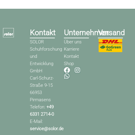
Kontakt
Unternehmen
Versand
SOLOR
Über uns
Schuhforschung
Karriere
und
Kontakt
Entwicklung
Shop
F
W
I
GmbH
a
h
n
Carl-Schurz-
c
a
s
Straße 9-15
e
t
t
66953
b
s
a
o
a
g
Pirmasens
o
p
r
Telefon:
+49
k
p
a
6331 2714-0
m
E-Mail:
service@solor.de