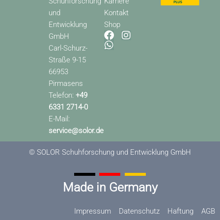
Schuhforschung
Karriere
und
Kontakt
Entwicklung
Shop
F
W
I
GmbH
a
h
n
Carl-Schurz-
c
a
s
Straße 9-15
e
t
t
66953
b
s
a
o
a
g
Pirmasens
o
p
r
Telefon:
+49
k
p
a
6331 2714-0
m
E-Mail:
service@solor.de
© SOLOR Schuhforschung und Entwicklung GmbH
Made in Germany
Impressum
Datenschutz
Haftung
AGB