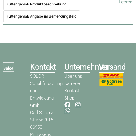
Leeren
Futter gemäß Produktbeschreibung
Futter gemäß Angabe im Bemerkungsfeld
Kontakt
Unternehmen
Versand
SOLOR
Über uns
Schuhforschung
Karriere
und
Kontakt
Entwicklung
Shop
F
W
I
GmbH
a
h
n
Carl-Schurz-
c
a
s
Straße 9-15
e
t
t
66953
b
s
a
o
a
g
Pirmasens