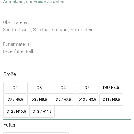
Anmelden, um Preise zu sehen!
Obermaterial:
Sportcalf weiß, Sportcalf schwarz, Soltex stein
Futtermaterial:
Lederfutter Kalb
Größe
D2
D3
D4
D5
D6 / H4.5
D7 / H5.5
D8 / H6.5
D9 / H7.5
D10 / H8.5
D11 / H9.5
D12 / H10.5
D13 / H11.5
Futter