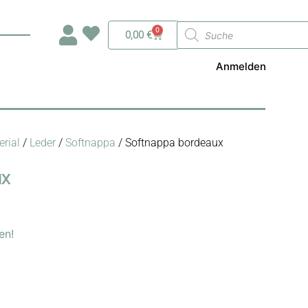
Products
0
Warenkorb
0,00
€
search
Anmelden
rial
/
Leder
/
Softnappa
/ Softnappa bordeaux
ux
en!