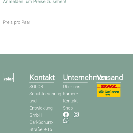
Anmelden, um Preise zu sehen!
Preis pro Paar
Kontakt
Unternehmen
Versand
SOLOR
Über uns
Schuhforschung
Karriere
und
Kontakt
Entwicklung
Shop
F
W
I
GmbH
a
h
n
Carl-Schurz-
c
a
s
Straße 9-15
e
t
t