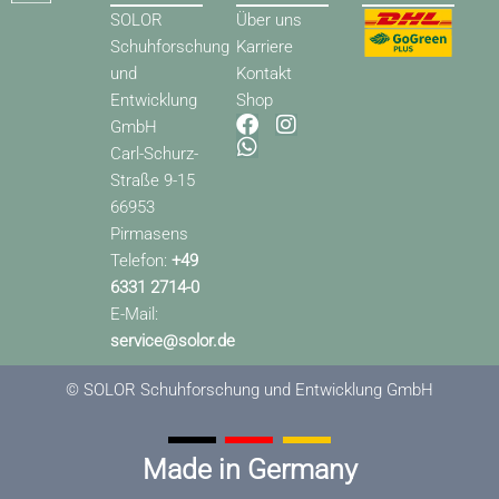
SOLOR
Über uns
Schuhforschung
Karriere
und
Kontakt
Entwicklung
Shop
F
W
I
GmbH
a
h
n
Carl-Schurz-
c
a
s
Straße 9-15
e
t
t
66953
b
s
a
o
a
g
Pirmasens
o
p
r
Telefon:
+49
k
p
a
6331 2714-0
m
E-Mail:
service@solor.de
© SOLOR Schuhforschung und Entwicklung GmbH
Made in Germany