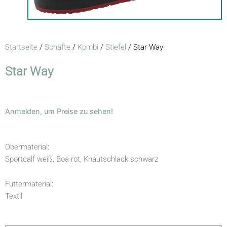
Startseite
/
Schäfte
/
Kombi
/
Stiefel
/ Star Way
Star Way
Anmelden, um Preise zu sehen!
Obermaterial:
Sportcalf weiß, Boa rot, Knautschlack schwarz
Futtermaterial:
Textil