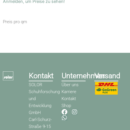
Anmelden, um Preise zu sehen!
Preis pro qm
Kontakt
Unternehmen
Versand
SOLOR
Über uns
Schuhforschung
Karriere
und
Kontakt
Entwicklung
Shop
F
W
I
GmbH
a
h
n
Carl-Schurz-
c
a
s
Straße 9-15
e
t
t