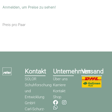
Anmelden, um Preise zu sehen!
Preis pro Paar
Kontakt
Unternehmen
Versand
SOLOR
Über uns
Schuhforschung
Karriere
und
Kontakt
Entwicklung
Shop
F
W
I
GmbH
a
h
n
Carl-Schurz-