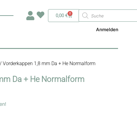
Products
0
Warenkorb
0,00
€
search
Anmelden
/ Vorderkappen 1,8 mm Da + He Normalform
 mm Da + He Normalform
en!