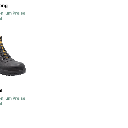
rong
n, um Preise
!
l
n, um Preise
!