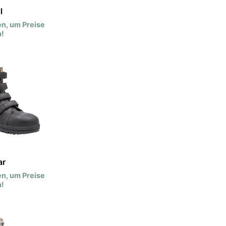
l
n, um Preise
!
ar
n, um Preise
!