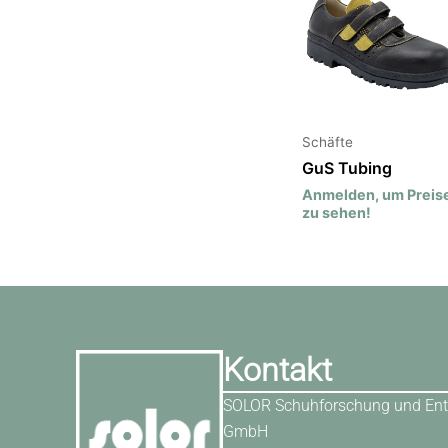
Schäfte
GuS Tubing
Anmelden, um Preis
zu sehen!
Kontakt
SOLOR Schuhforschung und Ent
GmbH