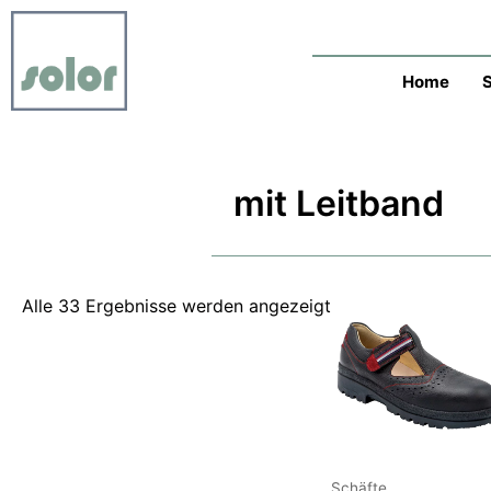
Zum
Nach
Inhalt
neuesten
springen
sortiert
Home
mit Leitband
Alle 33 Ergebnisse werden angezeigt
Schäfte