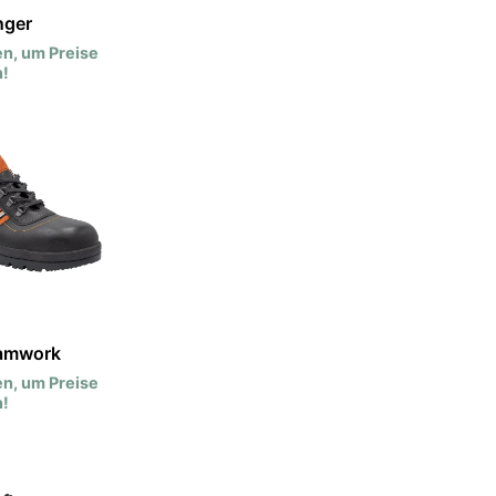
nger
n, um Preise
!
amwork
n, um Preise
!