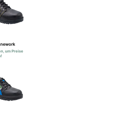
onework
n, um Preise
!