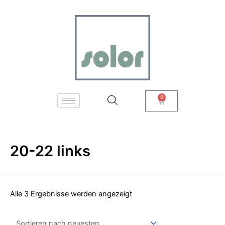
Zum
Nach
Inhalt
neuesten
springen
sortiert
0
Warenkorb
20-22 links
Alle 3 Ergebnisse werden angezeigt