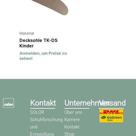
Material
Decksohle TK-DS
Kinder
Anmelden, um Preise zu
sehen!
Kontakt
Unternehmen
Versand
SOLOR
Über uns
Schuhforschung
Karriere
und
Kontakt
Entwicklung
Shop