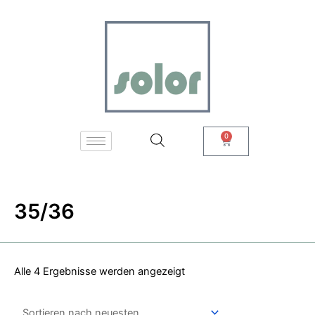
Zum
Nach
Inhalt
neuesten
springen
sortiert
0
Warenkorb
35/36
Alle 4 Ergebnisse werden angezeigt