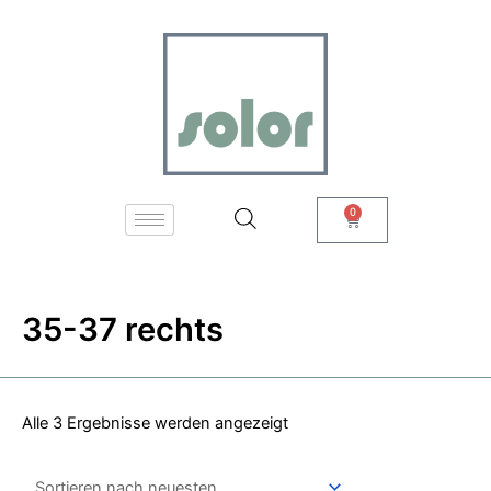
Zum
Nach
Inhalt
neuesten
springen
sortiert
0
Warenkorb
35-37 rechts
Alle 3 Ergebnisse werden angezeigt