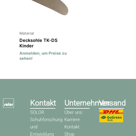
Material
Decksohle TK-DS
Kinder
Anmelden, um Preise zu
sehen!
Kontakt
Unternehmen
Versand
SOLOR
Über uns
Schuhforschung
Karriere
und
Kontakt
Entwicklung
Shop