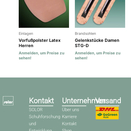
Einlagen
Brandsohlen
Vorfußpolster Latex
Gelenkstücke Damen
Herren
STG-D
Anmelden, um Preise zu
Anmelden, um Preise zu
sehen!
sehen!
Kontakt
Unternehmen
Versand
SOLOR
Über uns
Schuhforschung
Karriere
und
Kontakt
Entwicklung
Shop