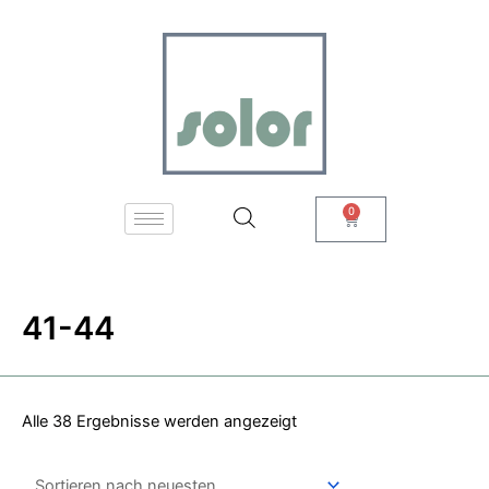
Zum
Nach
Inhalt
neuesten
springen
sortiert
0
Warenkorb
41-44
Alle 38 Ergebnisse werden angezeigt