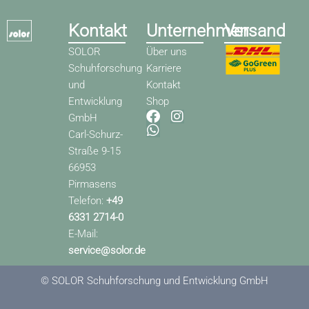
Kontakt
Unternehmen
Versand
SOLOR
Über uns
Schuhforschung
Karriere
und
Kontakt
Entwicklung
Shop
F
W
I
GmbH
a
h
n
Carl-Schurz-
c
a
s
Straße 9-15
e
t
t
66953
b
s
a
o
a
g
Pirmasens
o
p
r
Telefon:
+49
k
p
a
6331 2714-0
m
E-Mail:
service@solor.de
© SOLOR Schuhforschung und Entwicklung GmbH