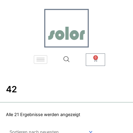
Zum
Nach
Inhalt
neuesten
springen
sortiert
0
Warenkorb
42
Alle 21 Ergebnisse werden angezeigt