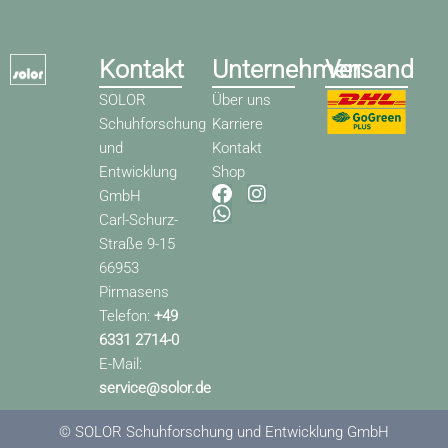
Kontakt
Unternehmen
Versand
SOLOR
Über uns
Schuhforschung
Karriere
und
Kontakt
Entwicklung
Shop
F
W
I
GmbH
a
h
n
Carl-Schurz-
c
a
s
Straße 9-15
e
t
t
66953
b
s
a
o
a
g
Pirmasens
o
p
r
Telefon:
+49
k
p
a
6331 2714-0
m
E-Mail:
service@solor.de
© SOLOR Schuhforschung und Entwicklung GmbH