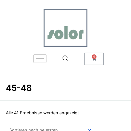
Zum
Nach
Inhalt
neuesten
springen
sortiert
0
Warenkorb
45-48
Alle 41 Ergebnisse werden angezeigt