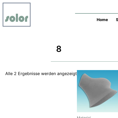
Zum
Nach
Inhalt
neuesten
springen
sortiert
Home
8
Alle 2 Ergebnisse werden angezeigt
Material