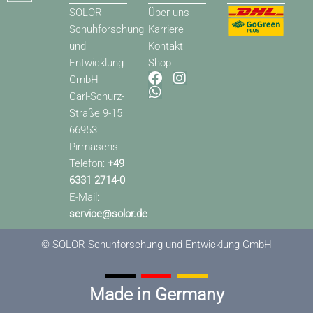
SOLOR
Über uns
Schuhforschung
Karriere
und
Kontakt
Entwicklung
Shop
F
W
I
GmbH
a
h
n
Carl-Schurz-
c
a
s
Straße 9-15
e
t
t
66953
b
s
a
o
a
g
Pirmasens
o
p
r
Telefon:
+49
k
p
a
6331 2714-0
m
E-Mail:
service@solor.de
© SOLOR Schuhforschung und Entwicklung GmbH
Made in Germany