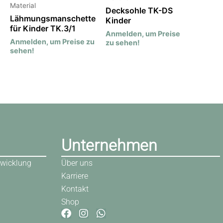
Material
Decksohle TK-DS
Lähmungsmanschette
Kinder
für Kinder TK.3/1
Anmelden, um Preise
Anmelden, um Preise zu
zu sehen!
sehen!
Unternehmen
wicklung
Über uns
Karriere
Kontakt
Shop
F
I
W